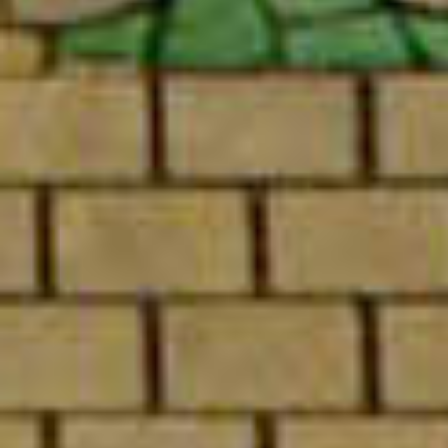
2019
センペのプレースマット
LE FLORE ET L'ART
2018
DAISUKE YOKOTA ET RAPHAËL
フォトグラフィー
DALLAPORTA
シネマ
ファッション