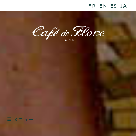
promote artists.
Mme Pascale Le Thorel
– Critique d’art et Directrice
FR
EN
ES
JA
des éditions de l’Ecole des Beaux-Arts de Paris
M. Alain Reinaudo
– Directeur adjoint,
département des échanges artistiques de
CulturesFrance
Mme Marie-Laure Jousset
– Responsable et
PARIS
conservateur du design – Centre Georges Pompidou
Mme Anne-Marie Charbonneaux
– Présidente des
amis du Jeu de Paume
M. Hervé Mikaeloff
– Consultant en art
contemporain
M. Gilles de Bure
– Critique d’art
M. Kamel Mennour
– Galeriste
Mme agnès b
– Créatrice
M. Jean-Charles de Castelbajac
– Créateur
M. Olivier Massart
– La Mode en Images
Mme Sylvie Winckler
– Collectionneur
Mme Astrid de T’Sercleas
– Journaliste
Melle Carole Chrétiennot
– Café de Flore
メニュー
(télécharger interview PDF)
Mme Sandra Mulliez
– Collectionneur